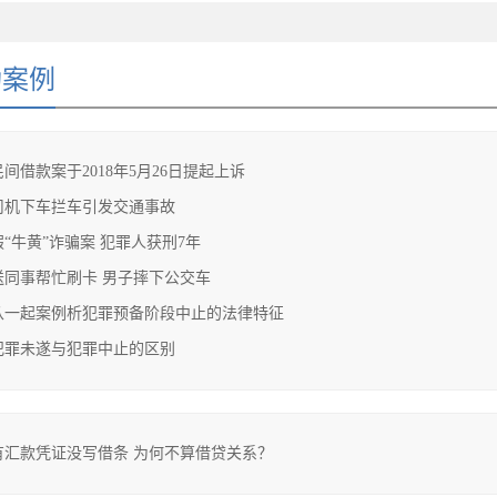
功案例
民间借款案于2018年5月26日提起上诉
司机下车拦车引发交通事故
假“牛黄”诈骗案 犯罪人获刑7年
送同事帮忙刷卡 男子摔下公交车
从一起案例析犯罪预备阶段中止的法律特征
犯罪未遂与犯罪中止的区别
有汇款凭证没写借条 为何不算借贷关系？