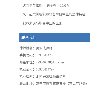
送同事帮忙刷卡 男子摔下公交车
从一起案例析犯罪预备阶段中止的法律特征
犯罪未遂与犯罪中止的区别
联系我们
律师姓名：吴安成律师
手机号码：18975414795
邮箱地址：429346748@qq.com
执业证号：18975414797
执业律所：湖南兴常律师事务所
联系地址：常宁市鑫都宾馆五楼（东风广场旁）