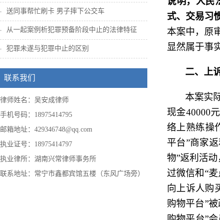
说明，人民
送同事帮忙刷卡 男子摔下公交车
式、交易习
从一起案例析犯罪预备阶段中止的法律特征
本案中，原
显然属于事
犯罪未遂与犯罪中止的区别
二、上
联系我们
本案实
律师姓名：吴安成律师
现金
40000
元
手机号码：18975414795
络上熟练操
邮箱地址：429346748@qq.com
平台”商家
返
执业证号：18975414797
物”
返利活动
执业律所：湖南兴常律师事务所
过微信和“
联系地址：常宁市鑫都宾馆五楼（东风广场旁）
向上诉人购
购物平台”
购物平台”