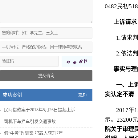
0482
民初
518
上诉请求
1.
请求
2.
依法
事实与理
提交咨询
一、
上
实认定不清
成功案例
更多+
2017
年
1
民间借款案于2018年5月26日提起上诉
示。
23200
元
司机下车拦车引发交通事故
院关于审理
假“牛黄”诈骗案 犯罪人获刑7年