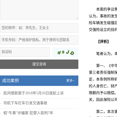
本案的争议
认为，事故的发
险车辆发生碰撞
交强险设立的目
【评析】
笔者认为，
提交咨询
第一、《中
第三者责任强制
定，本条例所称
成功案例
更多+
的人身伤亡、财
限额内予以赔偿
民间借款案于2018年5月26日提起上诉
关，因此保险公
司机下车拦车引发交通事故
第二，本次
假“牛黄”诈骗案 犯罪人获刑7年