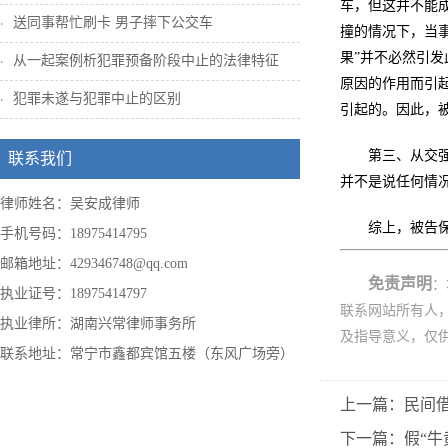
车，但这并不能
送同事帮忙刷卡 男子摔下公交车
撞的情况下，当
果”并不必然引
从一起案例析犯罪预备阶段中止的法律特征
原因的作用而引
犯罪未遂与犯罪中止的区别
引起的。因此，
第三、从交
联系我们
并不是说任何情
律师姓名：吴安成律师
综上，被告
手机号码：18975414795
邮箱地址：429346748@qq.com
免责声明
：
执业证号：18975414797
联系网站所有人
执业律所：湖南兴常律师事务所
及指导意义，仅
联系地址：常宁市鑫都宾馆五楼（东风广场旁）
上一篇：民间借
下一篇：假“牛