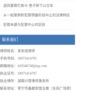
送同事帮忙刷卡 男子摔下公交车
从一起案例析犯罪预备阶段中止的法律特征
犯罪未遂与犯罪中止的区别
联系我们
律师姓名：吴安成律师
手机号码：18975414795
邮箱地址：429346748@qq.com
执业证号：18975414797
执业律所：湖南兴常律师事务所
联系地址：常宁市鑫都宾馆五楼（东风广场旁）