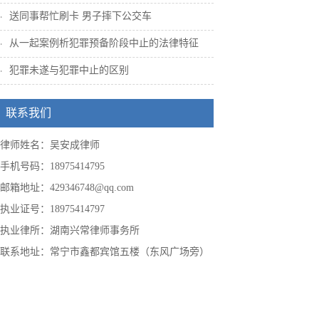
送同事帮忙刷卡 男子摔下公交车
从一起案例析犯罪预备阶段中止的法律特征
犯罪未遂与犯罪中止的区别
联系我们
律师姓名：吴安成律师
手机号码：18975414795
邮箱地址：429346748@qq.com
执业证号：18975414797
执业律所：湖南兴常律师事务所
联系地址：常宁市鑫都宾馆五楼（东风广场旁）