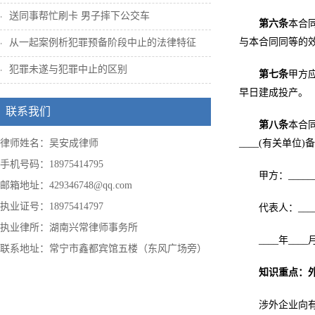
送同事帮忙刷卡 男子摔下公交车
第六条
本合
与本合同同等的
从一起案例析犯罪预备阶段中止的法律特征
犯罪未遂与犯罪中止的区别
第七条
甲方
早日建成投产。
联系我们
第八条
本合
律师姓名：吴安成律师
____(有关单位)
手机号码：18975414795
甲方：______
邮箱地址：429346748@qq.com
执业证号：18975414797
代表人：_____
执业律所：湖南兴常律师事务所
____年____
联系地址：常宁市鑫都宾馆五楼（东风广场旁）
知识重点：
涉外企业向