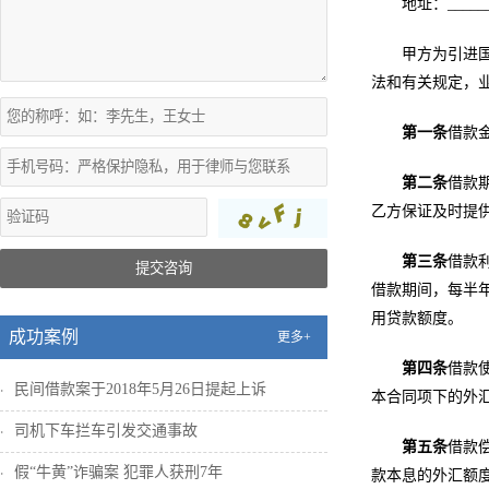
地址：______
甲方为引进国
法和有关规定，
第一条
借款金
第二条
借款期
乙方保证及时提
第三条
借款利
提交咨询
借款期间，每半
用贷款额度。
成功案例
更多+
第四条
借款
民间借款案于2018年5月26日提起上诉
本合同项下的外
司机下车拦车引发交通事故
第五条
借款
假“牛黄”诈骗案 犯罪人获刑7年
款本息的外汇额度