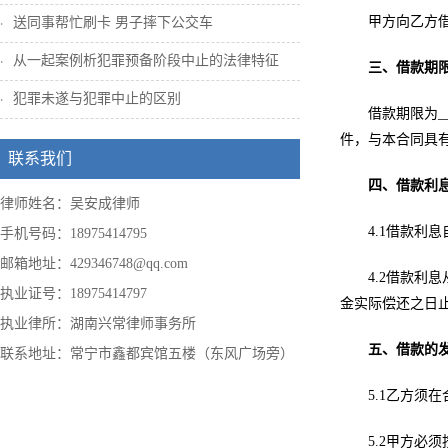
甲方向乙方借款
送同事帮忙刷卡 男子摔下公交车
从一起案例析犯罪预备阶段中止的法律特征
三、借款期
犯罪未遂与犯罪中止的区别
借款期限为_
件，与本合同具
联系我们
四、借款利
律师姓名：吴安成律师
4.1借款利
手机号码：18975414795
邮箱地址：429346748@qq.com
4.2借款
执业证号：18975414797
金实际偿还之日止
执业律所：湖南兴常律师事务所
五、借款的
联系地址：常宁市鑫都宾馆五楼（东风广场旁）
5.1乙方须
5.2甲方